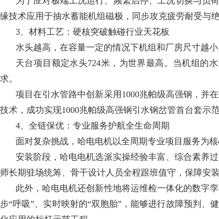
为了应对极端工况运行、频繁启停、工况切换与负荷
缘技术应用于抽水蓄能机组磁极，同步攻克疲劳耐受与绝
3、材料工艺：硬核突破触碰行业天花板
水头越高，在容量一定的情况下机组和厂房尺寸越小
天台项目额定水头724米，为世界最高。当机组的
求。
项目在引水管路中创新采用1000兆帕级高强钢，
技术，成功实现1000兆帕级高强钢引水钢岔管首台套示
4、全链保优：专业服务护航全生命周期
面对复杂挑战，哈电电机以全周期专业项目服务为核
安装阶段，哈电电机选派实操经验丰富、综合素养过
师长期驻场统筹、骨干设计人员全程跟班值守，保障安
此外，哈电电机还创新性地将运维检一体化的数字孪
步“呼吸”、实时映射的“双胞胎”，能够进行故障预判