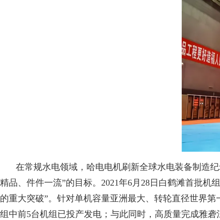
在常规水电领域，哈电电机刷新全球水电装备制造纪
精品、件件一流”的目标。2021年6月28日白鹤滩首
的重大突破”。针对单机容量亚洲最大、转轮直径世界第
组中前5台机组已投产发电；与此同时，高质量完成雅砻