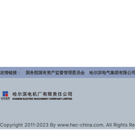
友情链接：
国务院国有资产监督管理委员会
哈尔滨电气集团有限公
Copyright 2011-2023 By www.hec-china.com. All Rights R