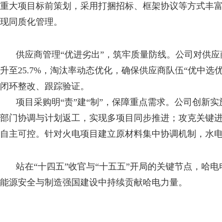
重大项目标前策划，采用打捆招标、框架协议等方式丰
现同质化管理。
供应商管理“优进劣出”，筑牢质量防线。公司对供应商
升至25.7%，淘汰率动态优化，确保供应商队伍“优中
闭环整改、跟踪验证。
项目采购明“责”建“制”，保障重点需求。公司创新
部门协调与计划返工，实现多项目同步推进；攻克关键
自主可控。针对火电项目建立原材料集中协调机制，水
站在“十四五”收官与“十五五”开局的关键节点，
能源安全与制造强国建设中持续贡献哈电力量。