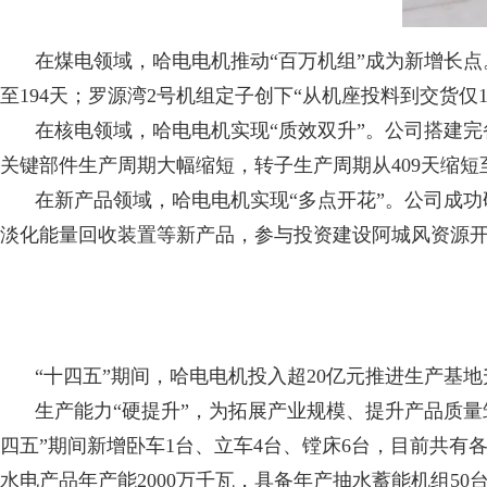
在煤电领域，哈电电机推动“百万机组”成为新增长点。
至194天；罗源湾2号机组定子创下“从机座投料到交货
在核电领域，哈电电机实现“质效双升”。公司搭建完
关键部件生产周期大幅缩短，转子生产周期从409天缩短至
在新产品领域，哈电电机实现“多点开花”。公司成
淡化能量回收装置等新产品，参与投资建设阿城风资源
“十四五”期间，哈电电机投入超20亿元推进生产基
生产能力“硬提升”，为拓展产业规模、提升产品质
四五”期间新增卧车1台、立车4台、镗床6台，目前共有各类
水电产品年产能2000万千瓦，具备年产抽水蓄能机组5