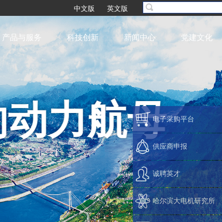
中文版
英文版
产品与服务
科技创新
新闻中心
党建文化
世界提供动力
电子采购平台
供应商申报
为人类带来
诚聘英才
Supply power to the world and bring light t
哈尔滨大电机研究所