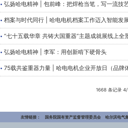
·
弘扬哈电精神 | 包前峰：把焊枪当笔，写一流技
·
档案与时代同行 | 哈电电机档案工作迈入智能发
·
“七十五载华章 共铸大国重器”主题成就展线上全
·
弘扬哈电精神 | 李军：用创新啃下硬骨头
·
75载共鉴重器力量 | 哈电电机企业开放日（品
1668 条记录 4
友情链接：
国务院国有资产监督管理委员会
哈尔滨电气