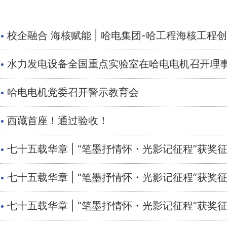
·
校企融合 海核赋能 | 哈电集团-哈工程海核工
·
水力发电设备全国重点实验室在哈电电机召开理
·
哈电电机党委召开警示教育会
·
西藏首座！通过验收！
·
七十五载华章 | “笔墨抒情怀・光影记征程”获
·
七十五载华章 | “笔墨抒情怀・光影记征程”获
·
七十五载华章 | “笔墨抒情怀・光影记征程”获